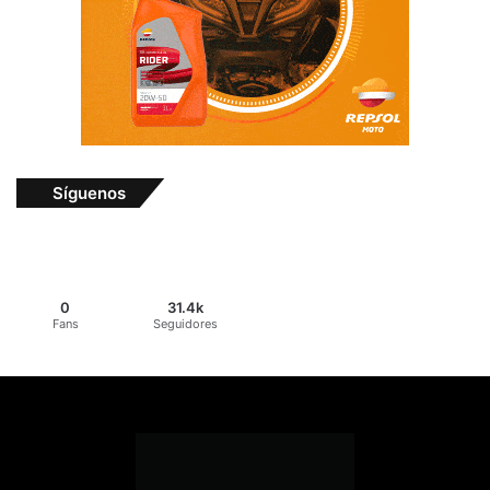
Síguenos
0
31.4k
Fans
Seguidores