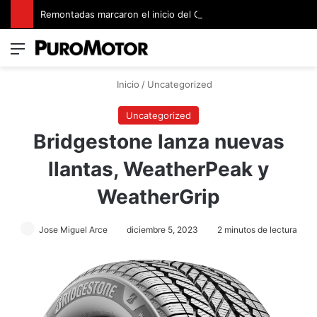
Remontadas marcaron el inicio del Campeonato de Invierno de Kartismo
Menú
Switch
B
Inicio
/
Uncategorized
Uncategorized
Bridgestone lanza nuevas
llantas, WeatherPeak y
WeatherGrip
Jose Miguel Arce
diciembre 5, 2023
2 minutos de lectura