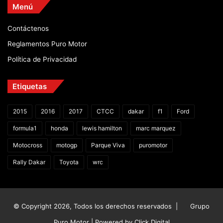
Menú
Contáctenos
Reglamentos Puro Motor
Política de Privacidad
Etiquetas
2015
2016
2017
CTCC
dakar
f1
Ford
formula1
honda
lewis hamilton
marc marquez
Motocross
motogp
Parque Viva
puromotor
Rally Dakar
Toyota
wrc
© Copyright 2026, Todos los derechos reservados |
Grupo
Puro Motor | Powered by
Click Digital