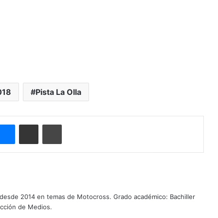
018
Pista La Olla
Messenger
Compartir por correo electrónico
Imprimir
 desde 2014 en temas de Motocross. Grado académico: Bachiller
ucción de Medios.