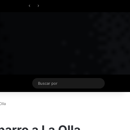
Facebook
X
YouTube
Instagram
TikTok
Acceso
Switch skin
ierno
Buscar
por
Olla
barro a La Olla