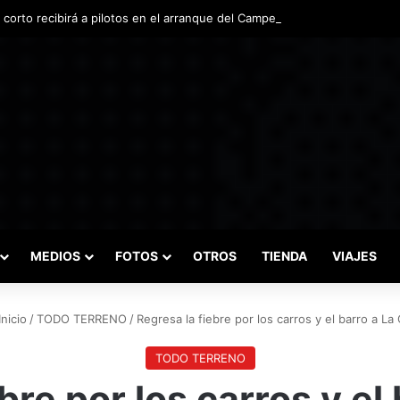
o corto recibirá a pilotos en el arranque del Campeonato Nacional de Inv
MEDIOS
FOTOS
OTROS
TIENDA
VIAJES
nicio
/
TODO TERRENO
/
Regresa la fiebre por los carros y el barro a La 
TODO TERRENO
bre por los carros y el 