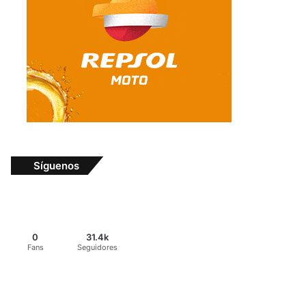
Síguenos
0
31.4k
Fans
Seguidores