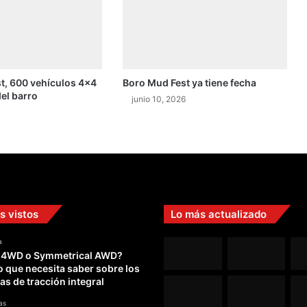
o
g
a
n
a
t, 600 vehículos 4×4
Boro Mud Fest ya tiene fecha
d
el barro
o
junio 10, 2026
r
e
s
e
n
l
o
s
s vistos
Lo más actualizado
h
e
a
 4WD o Symmetrical AWD?
a
o que necesita saber sobre los
t
as de tracción integral
s
as