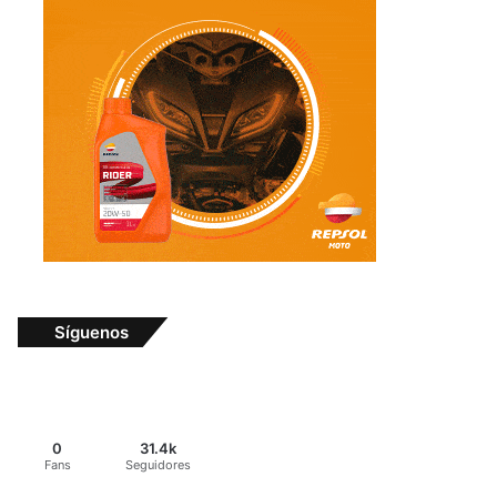
Síguenos
0
31.4k
Fans
Seguidores