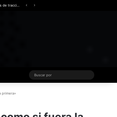
Facebook
X
YouTube
Instagram
TikTok
Acceso
Switch skin
Buscar
por
a primera»
como si fuera la