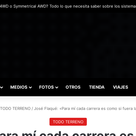
adas marcaron el inicio del Campeonato de Invierno de Kartismo
MEDIOS
FOTOS
OTROS
TIENDA
VIAJES
TODO TERRENO
/
José Flaqué: «Para mí cada carrera es como si fuera l
TODO TERRENO
ara mí cada carrera es 