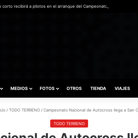
o corto recibirá a pilotos en el arranque del Campeonato Nacional de In
MEDIOS
FOTOS
OTROS
TIENDA
VIAJES
cio
/
TODO TERRENO
/
Campeonato Nacional de Autocross llega a San C
TODO TERRENO
onal de Autocross ll