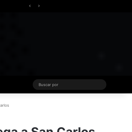
Facebook
X
YouTube
Instagram
TikTok
Acceso
Switch skin
vierno
Buscar
por
arlos
ega a San Carlos