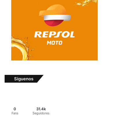
Síguenos
0
31.4k
Fans
Seguidores