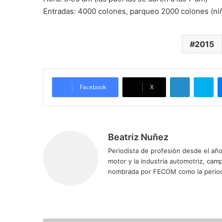
Entradas: 4000 colones, parqueo 2000 colones (n
2015
LinkedIn
Skype
Facebook
X
Beatriz Nuñez
Periodista de profesión desde el añ
motor y la industria automotriz, ca
nombrada por FECOM como la period
Siti
Fa
X
Yo
Ins
o
ce
uT
tag
we
bo
ub
ra