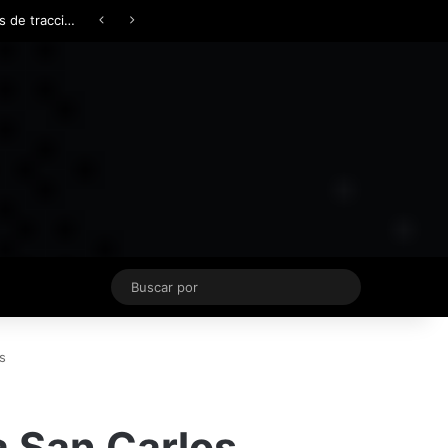
Facebook
X
YouTube
Instagram
TikTok
Acceso
Switch skin
Buscar
por
s
a San Carlos