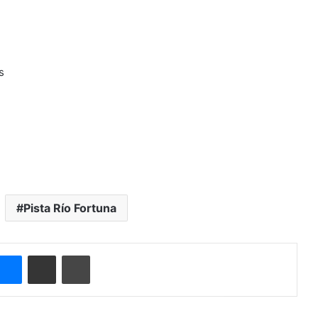
s
Pista Río Fortuna
Messenger
Compartir por correo electrónico
Imprimir