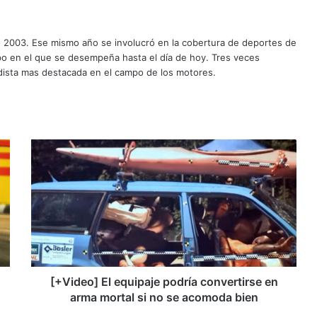
o 2003. Ese mismo año se involucró en la cobertura de deportes de
mpo en el que se desempeña hasta el día de hoy. Tres veces
ista mas destacada en el campo de los motores.
[
+
V
i
d
e
o
]
E
l
[+Video] El equipaje podría convertirse en
e
arma mortal si no se acomoda bien
q