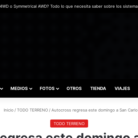
adas marcaron el inicio del Campeonato de Invierno de Kartismo
MEDIOS
FOTOS
OTROS
TIENDA
VIAJES
Inicio
/
TODO TERRENO
/
Autocross regresa este domingo a San Carlo
TODO TERRENO
egresa este domingo 