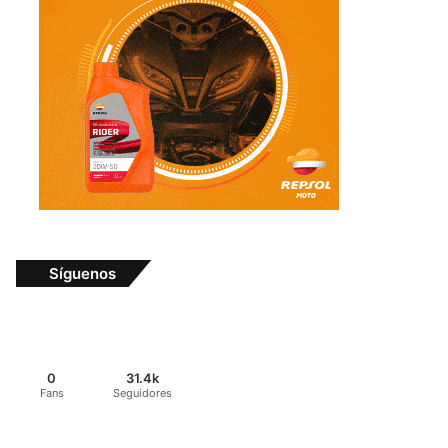
Síguenos
0
31.4k
Fans
Seguidores