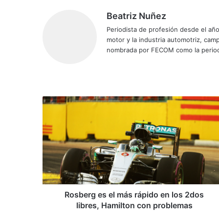
Beatriz Nuñez
Periodista de profesión desde el añ
motor y la industria automotriz, ca
nombrada por FECOM como la period
Siti
Fa
X
Yo
Ins
o
ce
uT
tag
we
bo
ub
ra
b
ok
e
m
R
o
s
b
e
r
g
e
s
e
Rosberg es el más rápido en los 2dos
l
libres, Hamilton con problemas
m