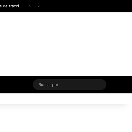
Facebook
X
YouTube
Instagram
TikTok
Acceso
Switch skin
Buscar
por