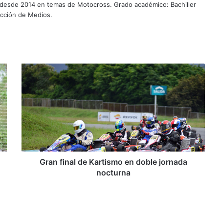
 desde 2014 en temas de Motocross. Grado académico: Bachiller
ucción de Medios.
G
r
a
n
f
i
n
a
l
d
Gran final de Kartismo en doble jornada
e
nocturna
K
a
r
t