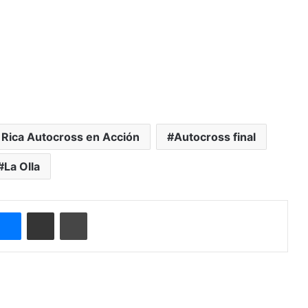
 Rica Autocross en Acción
Autocross final
La Olla
Messenger
Compartir por correo electrónico
Imprimir