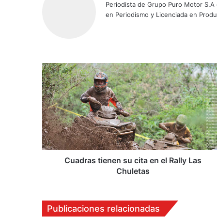
Periodista de Grupo Puro Motor S.A
en Periodismo y Licenciada en Prod
C
u
a
d
r
a
s
t
i
e
Cuadras tienen su cita en el Rally Las
n
Chuletas
e
n
s
Publicaciones relacionadas
u