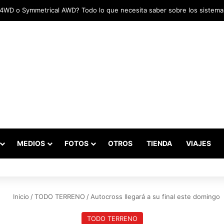
adas marcaron el inicio del Campeonato de Invierno de Kartismo
MEDIOS
FOTOS
OTROS
TIENDA
VIAJES
Inicio
/
TODO TERRENO
/
Autocross llegará a su final este domingo
TODO TERRENO