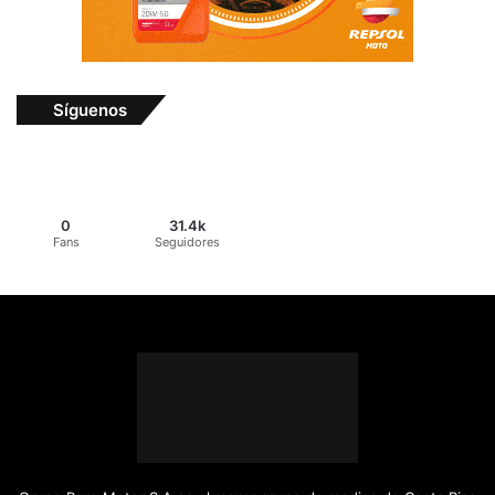
Síguenos
0
31.4k
Fans
Seguidores