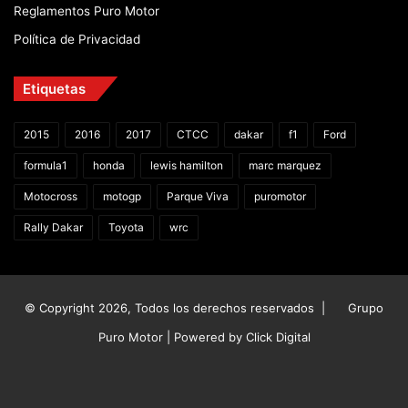
Reglamentos Puro Motor
Política de Privacidad
Etiquetas
2015
2016
2017
CTCC
dakar
f1
Ford
formula1
honda
lewis hamilton
marc marquez
Motocross
motogp
Parque Viva
puromotor
Rally Dakar
Toyota
wrc
© Copyright 2026, Todos los derechos reservados |
Grupo
Puro Motor | Powered by
Click Digital
Facebook
X
YouTube
Instagram
TikTok