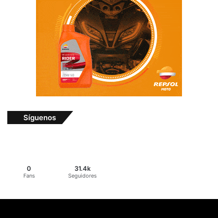
Síguenos
0
31.4k
Fans
Seguidores