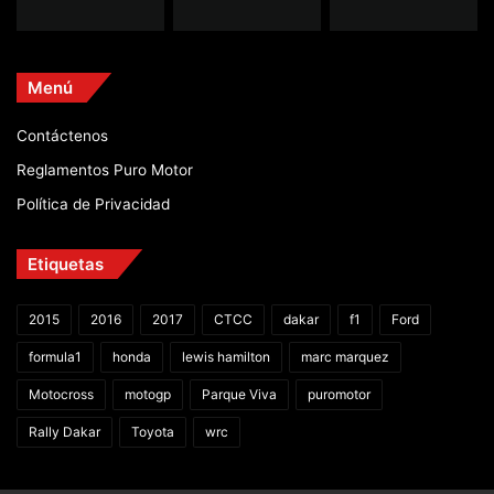
Menú
Contáctenos
Reglamentos Puro Motor
Política de Privacidad
Etiquetas
2015
2016
2017
CTCC
dakar
f1
Ford
formula1
honda
lewis hamilton
marc marquez
Motocross
motogp
Parque Viva
puromotor
Rally Dakar
Toyota
wrc