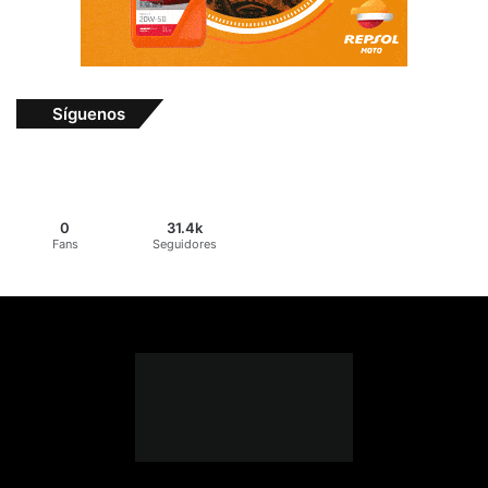
Síguenos
0
31.4k
Fans
Seguidores