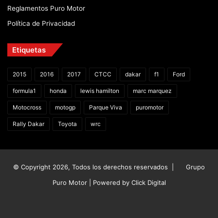
Reglamentos Puro Motor
Política de Privacidad
Etiquetas
2015
2016
2017
CTCC
dakar
f1
Ford
formula1
honda
lewis hamilton
marc marquez
Motocross
motogp
Parque Viva
puromotor
Rally Dakar
Toyota
wrc
© Copyright 2026, Todos los derechos reservados |
Grupo
Puro Motor | Powered by
Click Digital
Facebook
X
YouTube
Instagram
TikTok