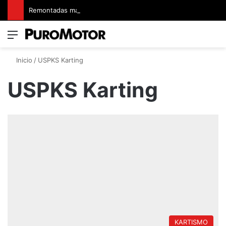
Remontadas marcaron el inicio del Campeonato de Invierno de Kartismo
Menú
Switch
B
Inicio
/
USPKS Karting
USPKS Karting
KARTISMO