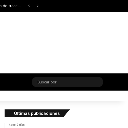
Facebook
X
YouTube
Instagram
TikTok
Acceso
Switch skin
¿AWD, 4WD o Symmetrical AWD? Todo lo que necesita saber sobre los sistemas de tracción integral
Buscar
por
Últimas publicaciones
hace 2 días