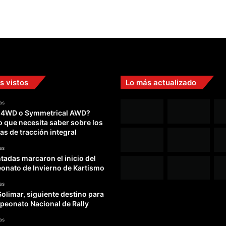
s vistos
Lo más actualizado
as
 4WD o Symmetrical AWD?
o que necesita saber sobre los
as de tracción integral
as
adas marcaron el inicio del
nato de Invierno de Kartismo
as
Solimar, siguiente destino para
peonato Nacional de Rally
as