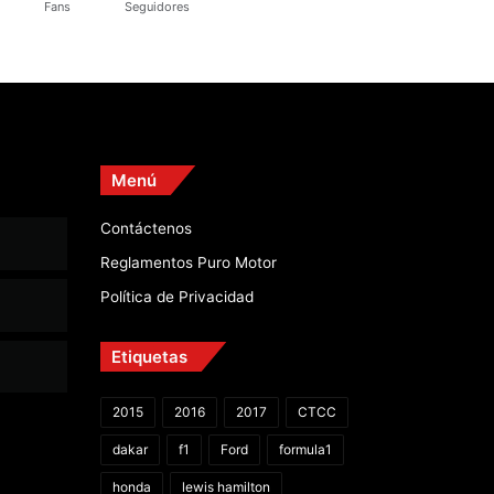
Fans
Seguidores
Menú
Contáctenos
Reglamentos Puro Motor
Política de Privacidad
Etiquetas
2015
2016
2017
CTCC
dakar
f1
Ford
formula1
honda
lewis hamilton