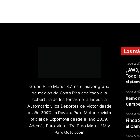
Los má
hace 2 dí
¿AWD,
Todo l
sistem
Grupo Puro Motor S.A es el mayor grupo
hace 3 dí
de medios de Costa Rica dedicado a la
Remont
cobertura de los temas de la Industria
Campeo
Automotriz y los Deportes de Motor desde
el año 2007. La Revista Puro Motor, revista
hace 3 dí
oficial de Expomovil desde el año 2009.
Finca 
Además Puro Motor TV, Puro Motor FM y
el Cam
PuroMotor.com
hace 5 dí