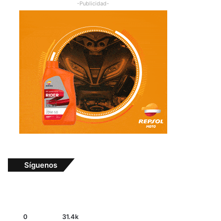
-Publicidad-
Síguenos
0
31.4k