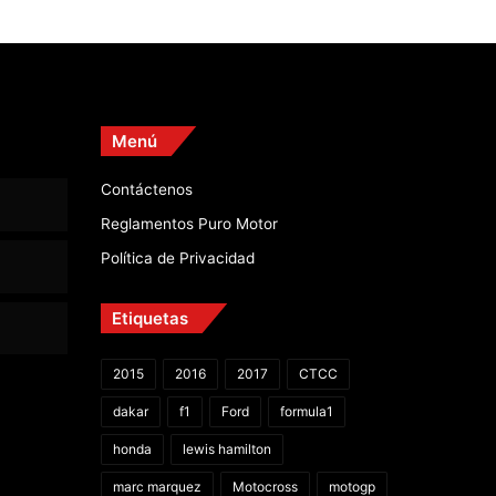
Menú
Contáctenos
Reglamentos Puro Motor
Política de Privacidad
Etiquetas
2015
2016
2017
CTCC
dakar
f1
Ford
formula1
honda
lewis hamilton
marc marquez
Motocross
motogp