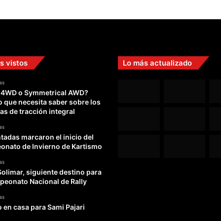
s vistos
Lo más actualizado
as
 4WD o Symmetrical AWD?
o que necesita saber sobre los
as de tracción integral
as
adas marcaron el inicio del
nato de Invierno de Kartismo
as
Solimar, siguiente destino para
peonato Nacional de Rally
as
o en casa para Sami Pajari