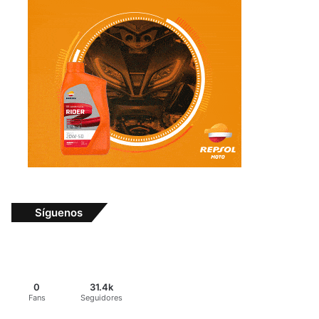
Síguenos
0
31.4k
Fans
Seguidores