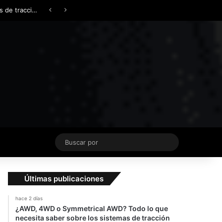
Facebook
X
YouTube
Instagram
TikTok
Acceso
Switch skin
¿AWD, 4WD o Symmetrical AWD? Todo lo que necesita saber sobre los sistemas de tracción integral
Buscar
por
Últimas publicaciones
hace 2 días
¿AWD, 4WD o Symmetrical AWD? Todo lo que
necesita saber sobre los sistemas de tracción