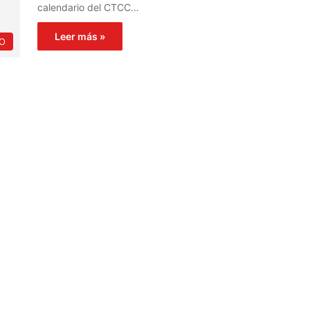
calendario del CTCC…
Leer más »
O