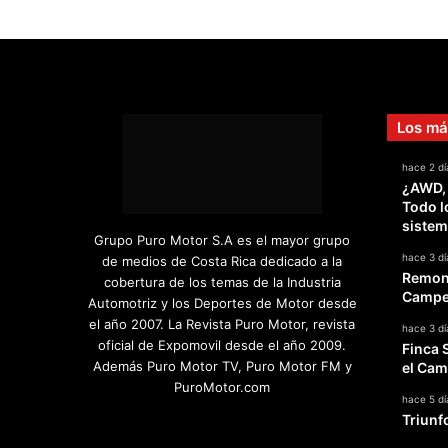
Los má
hace 2 dí
¿AWD,
Todo l
sistem
Grupo Puro Motor S.A es el mayor grupo
hace 3 dí
de medios de Costa Rica dedicado a la
Remont
cobertura de los temas de la Industria
Campeo
Automotriz y los Deportes de Motor desde
el año 2007. La Revista Puro Motor, revista
hace 3 dí
oficial de Expomovil desde el año 2009.
Finca 
Además Puro Motor TV, Puro Motor FM y
el Cam
PuroMotor.com
hace 5 dí
Triunf
Facebook
X
YouTube
Instagram
TikTok