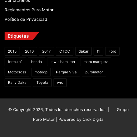
Contáctenos
Reglamentos Puro Motor
Política de Privacidad
Etiquetas
2015
2016
2017
CTCC
dakar
f1
Ford
formula1
honda
lewis hamilton
marc marquez
Motocross
motogp
Parque Viva
puromotor
Rally Dakar
Toyota
wrc
© Copyright 2026, Todos los derechos reservados |
Grupo
Puro Motor | Powered by
Click Digital
Facebook
X
YouTube
Instagram
TikTok