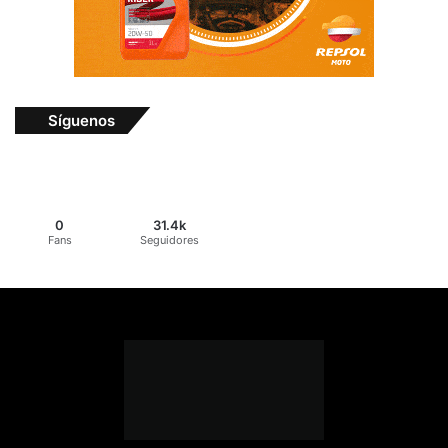
Síguenos
0
31.4k
Fans
Seguidores