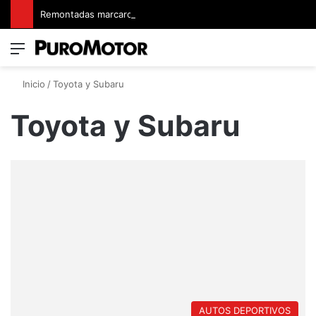
Remontadas marcaron el inicio del Campeonato de Invierno de Kartismo
Menú
Switch
B
Inicio
/
Toyota y Subaru
Toyota y Subaru
AUTOS DEPORTIVOS