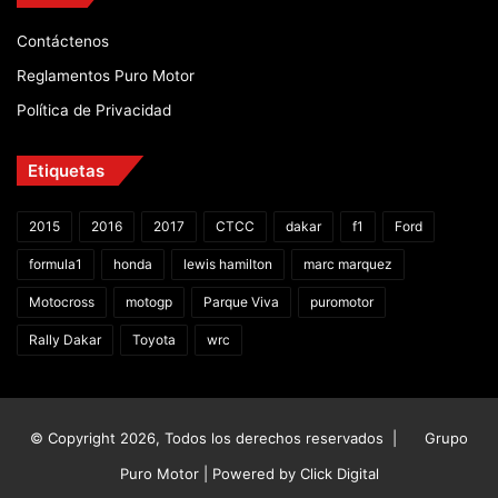
Contáctenos
Reglamentos Puro Motor
Política de Privacidad
Etiquetas
2015
2016
2017
CTCC
dakar
f1
Ford
formula1
honda
lewis hamilton
marc marquez
Motocross
motogp
Parque Viva
puromotor
Rally Dakar
Toyota
wrc
© Copyright 2026, Todos los derechos reservados |
Grupo
Puro Motor | Powered by
Click Digital