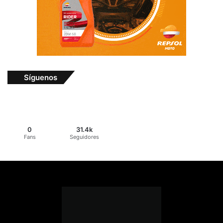
Síguenos
0
31.4k
Fans
Seguidores