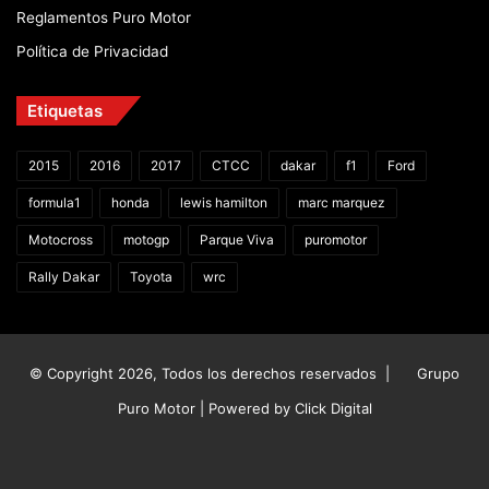
Reglamentos Puro Motor
Política de Privacidad
Etiquetas
2015
2016
2017
CTCC
dakar
f1
Ford
formula1
honda
lewis hamilton
marc marquez
Motocross
motogp
Parque Viva
puromotor
Rally Dakar
Toyota
wrc
© Copyright 2026, Todos los derechos reservados |
Grupo
Puro Motor | Powered by
Click Digital
Facebook
X
YouTube
Instagram
TikTok