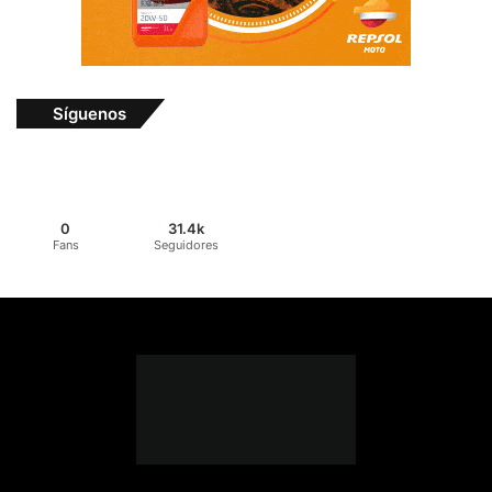
Síguenos
0
31.4k
Fans
Seguidores