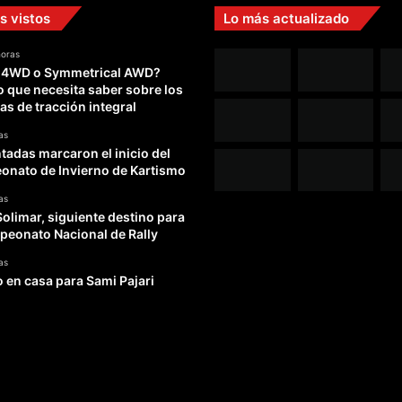
s vistos
Lo más actualizado
horas
 4WD o Symmetrical AWD?
o que necesita saber sobre los
as de tracción integral
as
adas marcaron el inicio del
nato de Invierno de Kartismo
as
Solimar, siguiente destino para
peonato Nacional de Rally
as
o en casa para Sami Pajari