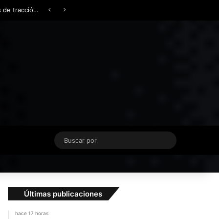
Facebook
X
YouTube
Instagram
TikTok
Acceso
Switch skin
Buscar
por
Últimas publicaciones
hace 17 horas