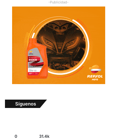
-Publicidad-
Síguenos
0
31.4k