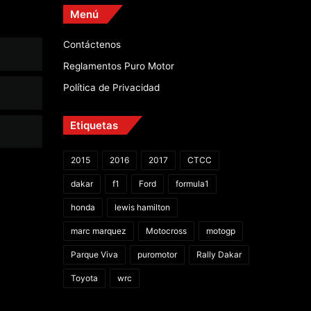
Menú
Contáctenos
Reglamentos Puro Motor
Política de Privacidad
Etiquetas
2015
2016
2017
CTCC
dakar
f1
Ford
formula1
honda
lewis hamilton
marc marquez
Motocross
motogp
Parque Viva
puromotor
Rally Dakar
Toyota
wrc