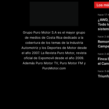
Los má
hace 17 
¿AWD,
Todo l
sistem
Grupo Puro Motor S.A es el mayor grupo
hace 2 dí
de medios de Costa Rica dedicado a la
Remont
cobertura de los temas de la Industria
Campeo
Automotriz y los Deportes de Motor desde
el año 2007. La Revista Puro Motor, revista
hace 2 dí
oficial de Expomovil desde el año 2009.
Finca 
Además Puro Motor TV, Puro Motor FM y
el Cam
PuroMotor.com
hace 3 dí
Triunf
Facebook
X
YouTube
Instagram
TikTok