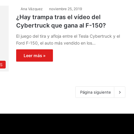
Ana Vázquez
noviembre 25, 2019
¿Hay trampa tras el vídeo del
Cybertruck que gana al F-150?
El juego del tira y afloja entre el Tesla Cybertruck y el
Ford F-150, el auto más vendido en los…
Leer más »
PS
Página siguiente