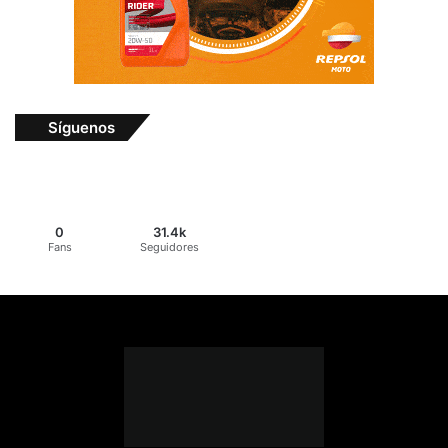
Síguenos
0
31.4k
Fans
Seguidores