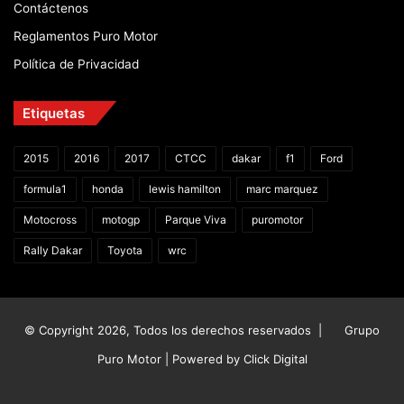
Contáctenos
Reglamentos Puro Motor
Política de Privacidad
Etiquetas
2015
2016
2017
CTCC
dakar
f1
Ford
formula1
honda
lewis hamilton
marc marquez
Motocross
motogp
Parque Viva
puromotor
Rally Dakar
Toyota
wrc
© Copyright 2026, Todos los derechos reservados |
Grupo
Puro Motor | Powered by
Click Digital
Facebook
X
YouTube
Instagram
TikTok