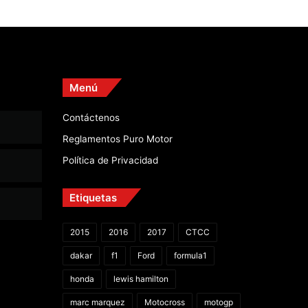
Menú
Contáctenos
Reglamentos Puro Motor
Política de Privacidad
Etiquetas
2015
2016
2017
CTCC
dakar
f1
Ford
formula1
honda
lewis hamilton
marc marquez
Motocross
motogp