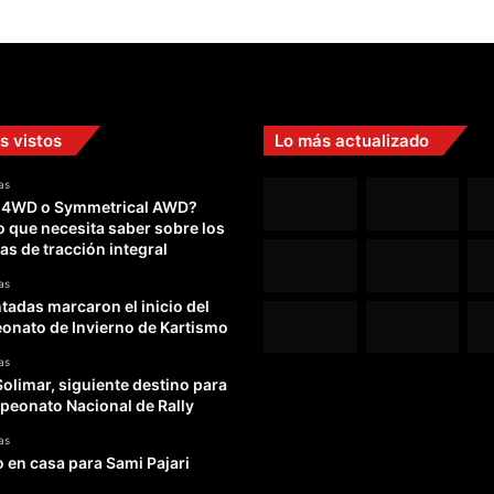
s vistos
Lo más actualizado
as
 4WD o Symmetrical AWD?
o que necesita saber sobre los
as de tracción integral
as
adas marcaron el inicio del
nato de Invierno de Kartismo
as
Solimar, siguiente destino para
peonato Nacional de Rally
as
o en casa para Sami Pajari