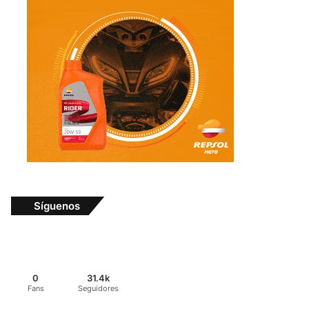
Síguenos
0
31.4k
Fans
Seguidores