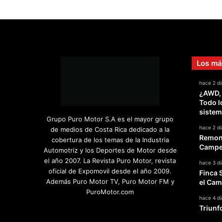
Los má
hace 2 dí
¿AWD,
Todo l
sistem
Grupo Puro Motor S.A es el mayor grupo
hace 2 dí
de medios de Costa Rica dedicado a la
Remont
cobertura de los temas de la Industria
Campeo
Automotriz y los Deportes de Motor desde
el año 2007. La Revista Puro Motor, revista
hace 3 dí
oficial de Expomovil desde el año 2009.
Finca 
Además Puro Motor TV, Puro Motor FM y
el Cam
PuroMotor.com
hace 4 dí
Triunf
Facebook
X
YouTube
Instagram
TikTok