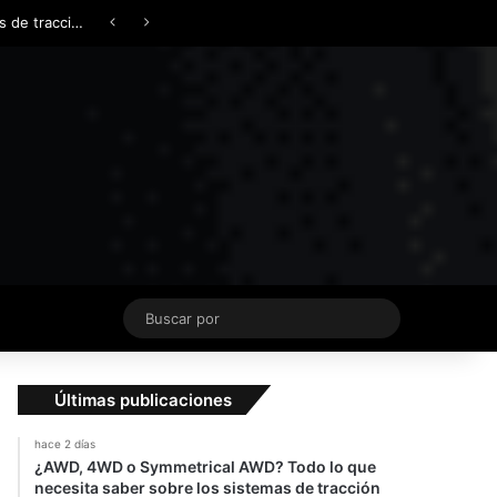
Facebook
X
YouTube
Instagram
TikTok
Acceso
Switch skin
¿AWD, 4WD o Symmetrical AWD? Todo lo que necesita saber sobre los sistemas de tracción integral
Buscar
por
Últimas publicaciones
hace 2 días
¿AWD, 4WD o Symmetrical AWD? Todo lo que
necesita saber sobre los sistemas de tracción