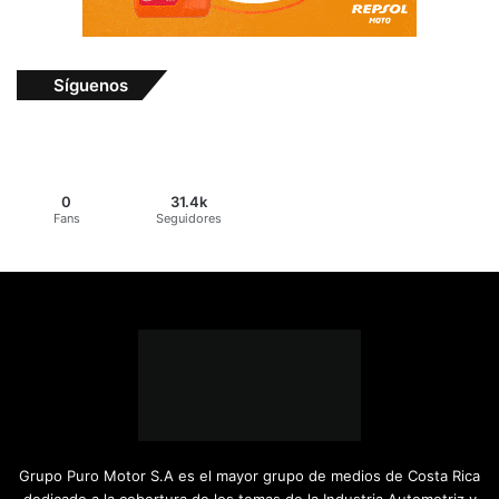
Síguenos
0
31.4k
Fans
Seguidores
Grupo Puro Motor S.A es el mayor grupo de medios de Costa Rica