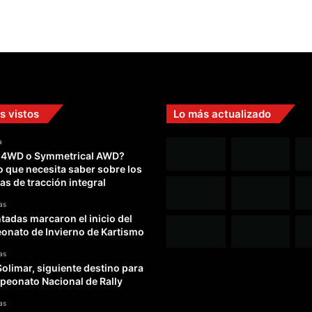
s vistos
Lo más actualizado
a
 4WD o Symmetrical AWD?
o que necesita saber sobre los
as de tracción integral
as
adas marcaron el inicio del
nato de Invierno de Kartismo
as
Solimar, siguiente destino para
peonato Nacional de Rally
as