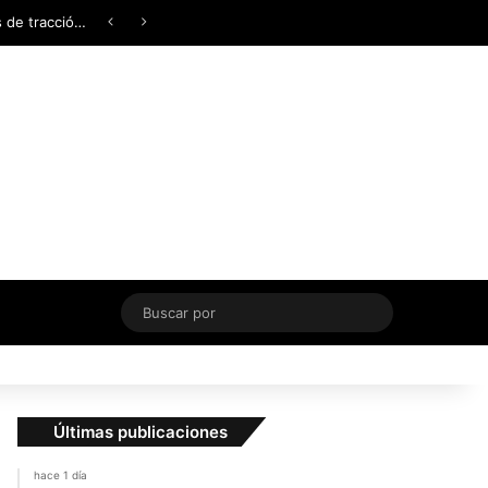
Facebook
X
YouTube
Instagram
TikTok
Acceso
Switch skin
¿AWD, 4WD o Symmetrical AWD? Todo lo que necesita saber sobre los sistemas de tracción integral
Buscar
por
Últimas publicaciones
hace 1 día