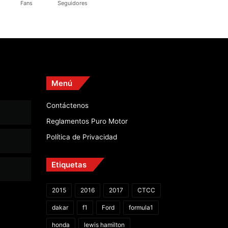
Fans
Seguidores
Menú
Contáctenos
Reglamentos Puro Motor
Política de Privacidad
Etiquetas
2015
2016
2017
CTCC
dakar
f1
Ford
formula1
honda
lewis hamilton