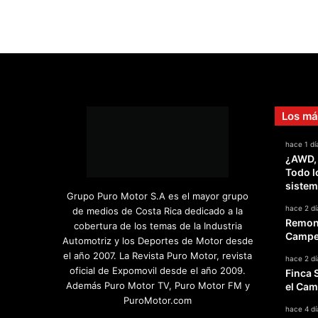
Los má
hace 1 dí
¿AWD,
Todo l
sistem
Grupo Puro Motor S.A es el mayor grupo
hace 2 dí
de medios de Costa Rica dedicado a la
Remont
cobertura de los temas de la Industria
Campeo
Automotriz y los Deportes de Motor desde
el año 2007. La Revista Puro Motor, revista
hace 2 dí
oficial de Expomovil desde el año 2009.
Finca 
Además Puro Motor TV, Puro Motor FM y
el Cam
PuroMotor.com
hace 4 dí