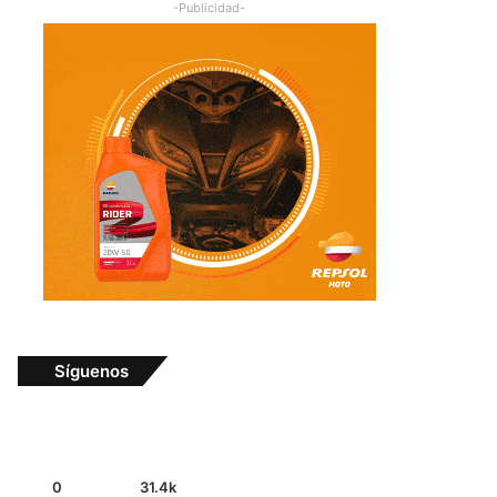
-Publicidad-
Síguenos
0
31.4k