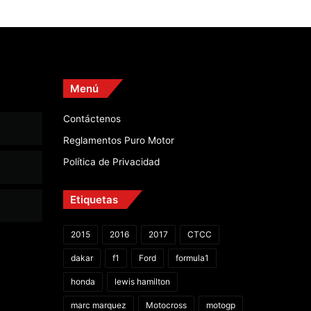
Menú
Contáctenos
Reglamentos Puro Motor
Política de Privacidad
Etiquetas
2015
2016
2017
CTCC
dakar
f1
Ford
formula1
honda
lewis hamilton
marc marquez
Motocross
motogp