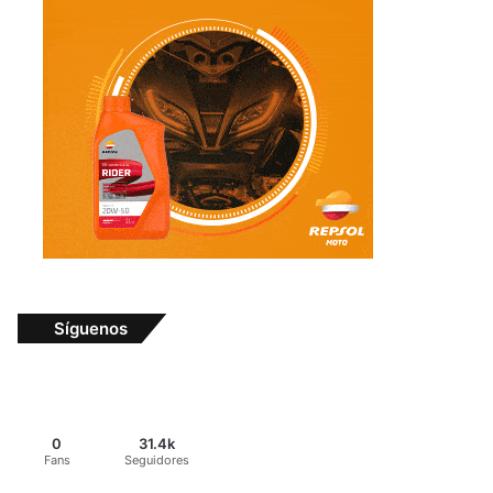
Síguenos
0
31.4k
Fans
Seguidores