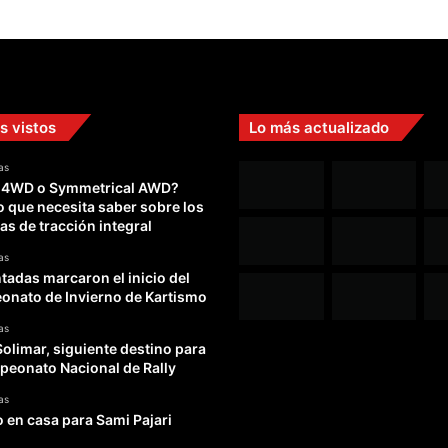
s vistos
Lo más actualizado
as
 4WD o Symmetrical AWD?
o que necesita saber sobre los
as de tracción integral
as
adas marcaron el inicio del
nato de Invierno de Kartismo
as
Solimar, siguiente destino para
peonato Nacional de Rally
as
o en casa para Sami Pajari