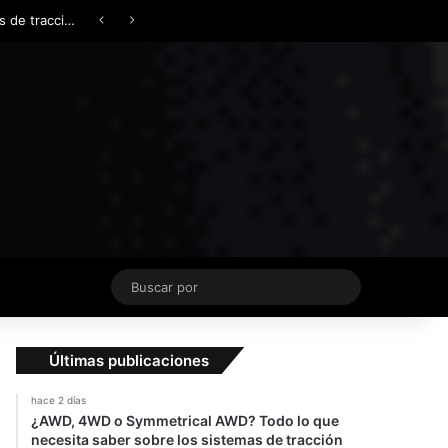
Facebook
X
YouTube
Instagram
TikTok
Acceso
Switch skin
¿AWD, 4WD o Symmetrical AWD? Todo lo que necesita saber sobre los sistemas de tracción integral
Buscar
por
Últimas publicaciones
hace 2 días
¿AWD, 4WD o Symmetrical AWD? Todo lo que
necesita saber sobre los sistemas de tracción