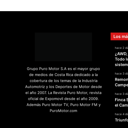
Los má
hace 2 dí
¿AWD,
Todo l
sistem
Grupo Puro Motor S.A es el mayor grupo
hace 3 dí
de medios de Costa Rica dedicado a la
Remont
cobertura de los temas de la Industria
Campeo
Automotriz y los Deportes de Motor desde
el año 2007. La Revista Puro Motor, revista
hace 3 dí
oficial de Expomovil desde el año 2009.
Finca 
Además Puro Motor TV, Puro Motor FM y
el Cam
PuroMotor.com
hace 4 dí
Triunf
Facebook
X
YouTube
Instagram
TikTok