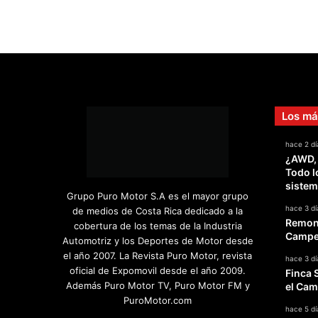
Los má
hace 2 dí
¿AWD,
Todo l
sistem
Grupo Puro Motor S.A es el mayor grupo
hace 3 dí
de medios de Costa Rica dedicado a la
Remont
cobertura de los temas de la Industria
Campeo
Automotriz y los Deportes de Motor desde
el año 2007. La Revista Puro Motor, revista
hace 3 dí
oficial de Expomovil desde el año 2009.
Finca 
Además Puro Motor TV, Puro Motor FM y
el Cam
PuroMotor.com
hace 5 dí