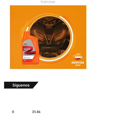
-Publicidad-
Síguenos
0
31.4k