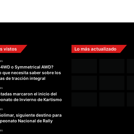
s vistos
Lo más actualizado
as
 4WD o Symmetrical AWD?
o que necesita saber sobre los
as de tracción integral
as
adas marcaron el inicio del
nato de Invierno de Kartismo
as
Solimar, siguiente destino para
peonato Nacional de Rally
as