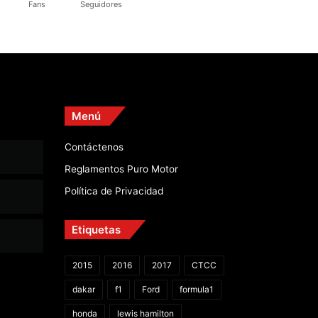
Fans
Seguidores
Menú
Contáctenos
Reglamentos Puro Motor
Política de Privacidad
Etiquetas
2015
2016
2017
CTCC
dakar
f1
Ford
formula1
honda
lewis hamilton