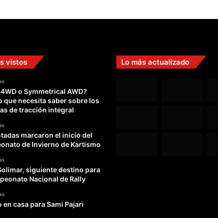
s vistos
Lo más actualizado
as
 4WD o Symmetrical AWD?
o que necesita saber sobre los
as de tracción integral
as
adas marcaron el inicio del
nato de Invierno de Kartismo
as
Solimar, siguiente destino para
peonato Nacional de Rally
as
o en casa para Sami Pajari