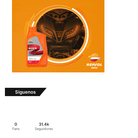
Síguenos
0
31.4k
Fans
Seguidores