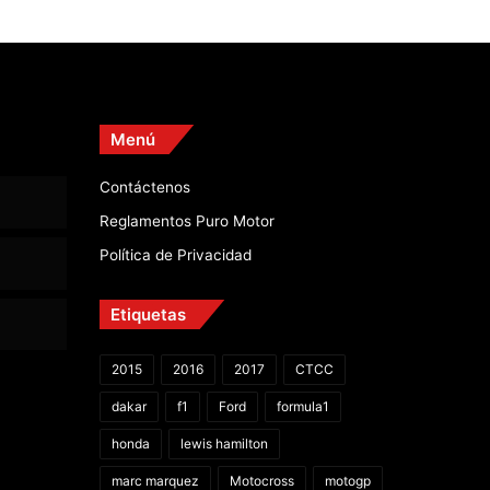
Menú
Contáctenos
Reglamentos Puro Motor
Política de Privacidad
Etiquetas
2015
2016
2017
CTCC
dakar
f1
Ford
formula1
honda
lewis hamilton
marc marquez
Motocross
motogp