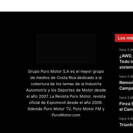
Los má
hace 2 dí
¿AWD,
Todo l
sistem
Grupo Puro Motor S.A es el mayor grupo
hace 2 dí
de medios de Costa Rica dedicado a la
Remont
cobertura de los temas de la Industria
Campeo
Automotriz y los Deportes de Motor desde
el año 2007. La Revista Puro Motor, revista
hace 3 dí
oficial de Expomovil desde el año 2009.
Finca 
Además Puro Motor TV, Puro Motor FM y
el Cam
PuroMotor.com
hace 4 dí
Triunf
Facebook
X
YouTube
Instagram
TikTok