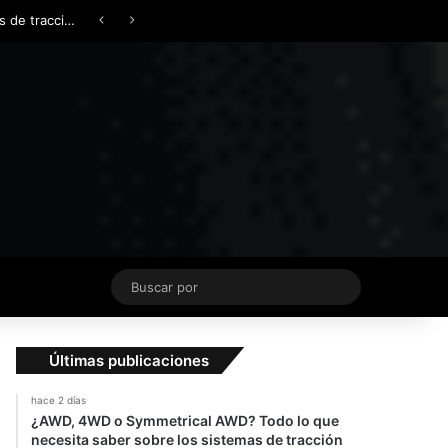
Facebook
X
YouTube
Instagram
TikTok
Acceso
Switch skin
¿AWD, 4WD o Symmetrical AWD? Todo lo que necesita saber sobre los sistemas de tracción integral
Buscar
por
Últimas publicaciones
hace 2 días
¿AWD, 4WD o Symmetrical AWD? Todo lo que
necesita saber sobre los sistemas de tracción