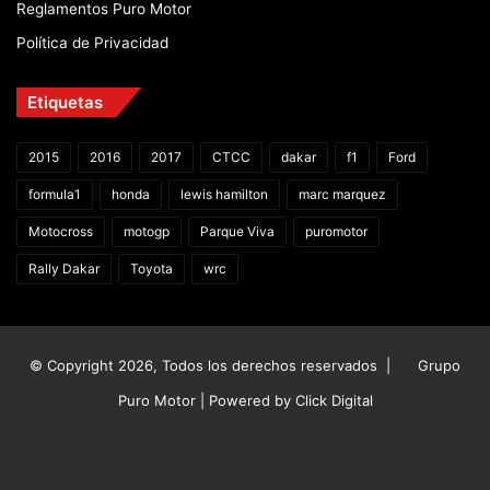
Reglamentos Puro Motor
Política de Privacidad
Etiquetas
2015
2016
2017
CTCC
dakar
f1
Ford
formula1
honda
lewis hamilton
marc marquez
Motocross
motogp
Parque Viva
puromotor
Rally Dakar
Toyota
wrc
© Copyright 2026, Todos los derechos reservados |
Grupo
Puro Motor | Powered by
Click Digital
Facebook
X
YouTube
Instagram
TikTok