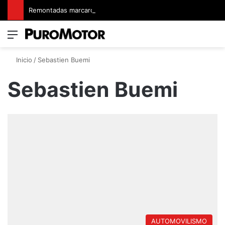
Remontadas marcaron el inicio del Campeonato de Invierno de Kartismo
Menú
Switch
B
Inicio
/
Sebastien Buemi
Sebastien Buemi
AUTOMOVILISMO