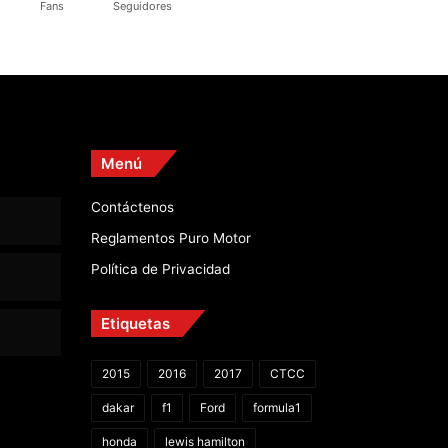
Fans
Seguidores
Menú
Contáctenos
Reglamentos Puro Motor
Política de Privacidad
Etiquetas
2015
2016
2017
CTCC
dakar
f1
Ford
formula1
honda
lewis hamilton