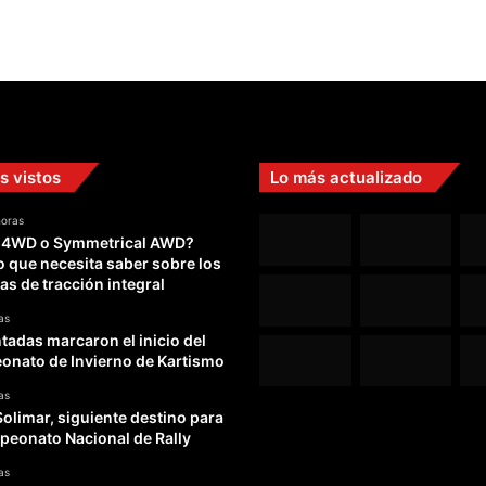
s vistos
Lo más actualizado
horas
 4WD o Symmetrical AWD?
o que necesita saber sobre los
as de tracción integral
as
adas marcaron el inicio del
nato de Invierno de Kartismo
as
Solimar, siguiente destino para
peonato Nacional de Rally
as