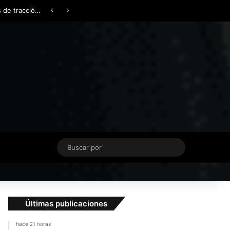
Facebook
X
YouTube
Instagram
TikTok
Acceso
Switch skin
¿AWD, 4WD o Symmetrical AWD? Todo lo que necesita saber sobre los sistemas de tracción integral
Buscar
por
Últimas publicaciones
hace 21 horas