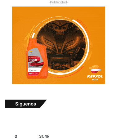
-Publicidad-
Síguenos
0
31.4k