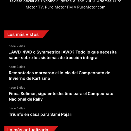
revista oficial de Expomovil desde el año 2009. Además Puro
Motor TV, Puro Motor FM y PuroMotor.com
Facebook
X
YouTube
Instagram
TikTok
Los más vistos
hace 2 días
¿AWD, 4WD o Symmetrical AWD? Todo lo que necesita
saber sobre los sistemas de tracción integral
hace 3 días
Remontadas marcaron el inicio del Campeonato de
Invierno de Kartismo
hace 3 días
Finca Solimar, siguiente destino para el Campeonato
Nacional de Rally
hace 5 días
Triunfo en casa para Sami Pajari
Lo más actualizado