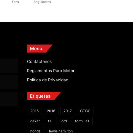
Fans
Seguidores
Menú
Contáctenos
Reglamentos Puro Motor
Política de Privacidad
Etiquetas
2015
2016
2017
CTCC
dakar
f1
Ford
formula1
honda
lewis hamilton