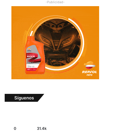
-Publicidad-
Síguenos
0
31.4k