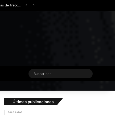
Facebook
X
YouTube
Instagram
TikTok
Acceso
Switch skin
¿AWD, 4WD o Symmetrical AWD? Todo lo que necesita saber sobre los sistemas de tracción integral
Buscar
por
Últimas publicaciones
hace 4 días