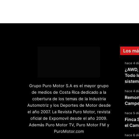
Los má
hace 4 dí
¿AWD,
Todo l
sistem
Grupo Puro Motor S.A es el mayor grupo
hace 4 dí
de medios de Costa Rica dedicado a la
Remont
cobertura de los temas de la Industria
Campeo
Automotriz y los Deportes de Motor desde
el año 2007. La Revista Puro Motor, revista
hace 5 dí
oficial de Expomovil desde el año 2009.
Finca 
Además Puro Motor TV, Puro Motor FM y
el Cam
PuroMotor.com
hace 6 dí