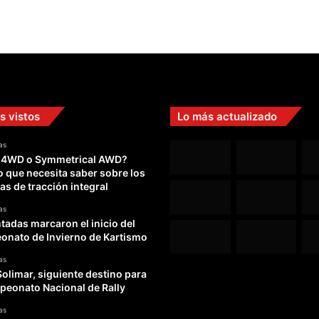
s vistos
Lo más actualizado
as
 4WD o Symmetrical AWD?
o que necesita saber sobre los
as de tracción integral
as
adas marcaron el inicio del
nato de Invierno de Kartismo
as
Solimar, siguiente destino para
peonato Nacional de Rally
as