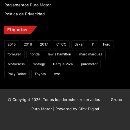
Reglamentos Puro Motor
Política de Privacidad
Etiquetas
2015
2016
2017
CTCC
dakar
f1
Ford
formula1
honda
lewis hamilton
marc marquez
Motocross
motogp
Parque Viva
puromotor
Rally Dakar
Toyota
wrc
© Copyright 2026, Todos los derechos reservados |
Grupo
Puro Motor | Powered by
Click Digital
Facebook
X
YouTube
Instagram
TikTok