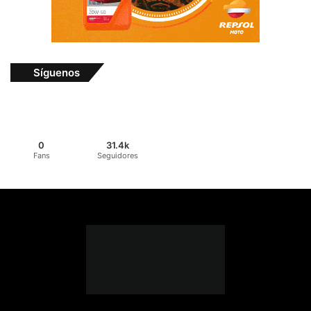
Síguenos
0
31.4k
Fans
Seguidores