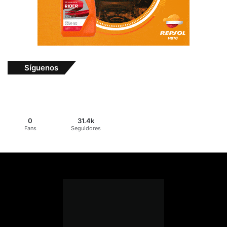
Síguenos
0
31.4k
Fans
Seguidores