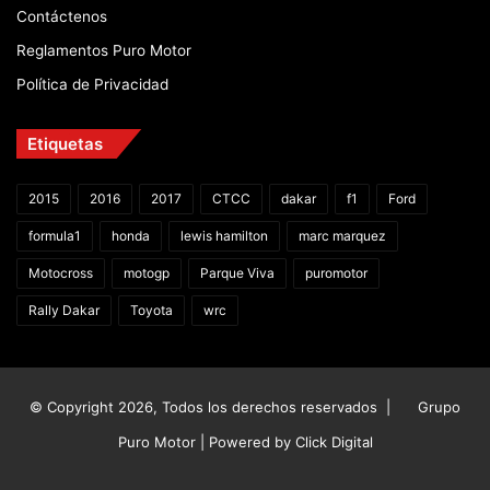
Contáctenos
Reglamentos Puro Motor
Política de Privacidad
Etiquetas
2015
2016
2017
CTCC
dakar
f1
Ford
formula1
honda
lewis hamilton
marc marquez
Motocross
motogp
Parque Viva
puromotor
Rally Dakar
Toyota
wrc
© Copyright 2026, Todos los derechos reservados |
Grupo
Puro Motor | Powered by
Click Digital