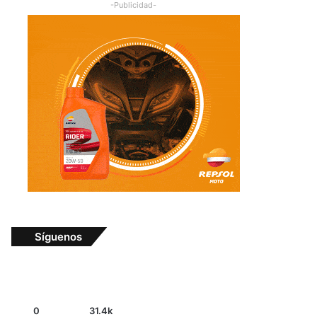
-Publicidad-
Síguenos
0
31.4k