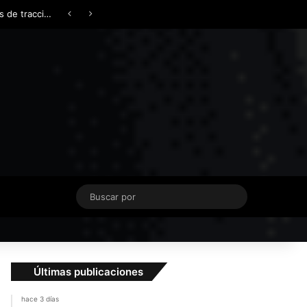
Facebook
X
YouTube
Instagram
TikTok
Acceso
Switch skin
¿AWD, 4WD o Symmetrical AWD? Todo lo que necesita saber sobre los sistemas de tracción integral
Buscar
por
Últimas publicaciones
hace 3 días