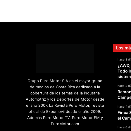
Los má
hace 3 dí
¿AWD,
Todo l
sistem
Grupo Puro Motor S.A es el mayor grupo
hace 4 dí
de medios de Costa Rica dedicado a la
Remont
cobertura de los temas de la Industria
Campeo
Automotriz y los Deportes de Motor desde
el año 2007. La Revista Puro Motor, revista
hace 4 dí
oficial de Expomovil desde el año 2009.
Finca 
Además Puro Motor TV, Puro Motor FM y
el Cam
PuroMotor.com
hace 6 dí