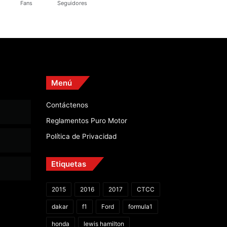
Fans
Seguidores
Menú
Contáctenos
Reglamentos Puro Motor
Política de Privacidad
Etiquetas
2015
2016
2017
CTCC
dakar
f1
Ford
formula1
honda
lewis hamilton