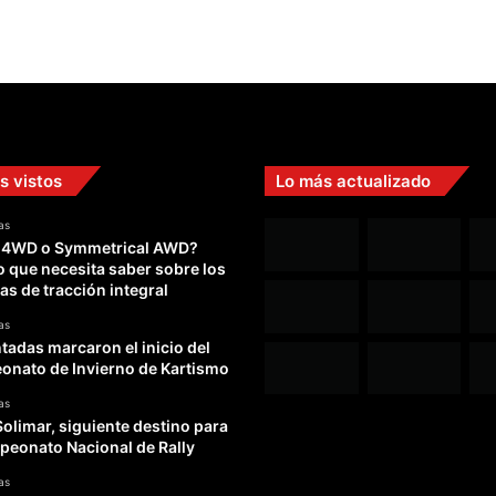
s vistos
Lo más actualizado
as
 4WD o Symmetrical AWD?
o que necesita saber sobre los
as de tracción integral
as
adas marcaron el inicio del
nato de Invierno de Kartismo
as
Solimar, siguiente destino para
peonato Nacional de Rally
as