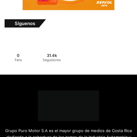
Síguenos
0
31.4k
Fans
Seguidores
Grupo Puro Motor S.A es el mayor grupo de medios de Costa Rica