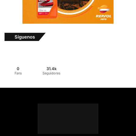
Síguenos
0
31.4k
Fans
Seguidores