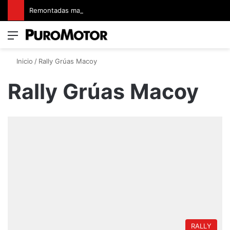
Remontadas marcaron el inicio del Campeonato de Invierno de Kartismo
Menú
Switch
B
Inicio
/
Rally Grúas Macoy
Rally Grúas Macoy
RALLY