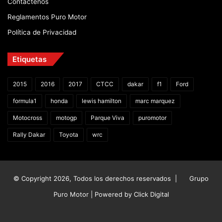
Contáctenos
Reglamentos Puro Motor
Política de Privacidad
Etiquetas
2015
2016
2017
CTCC
dakar
f1
Ford
formula1
honda
lewis hamilton
marc marquez
Motocross
motogp
Parque Viva
puromotor
Rally Dakar
Toyota
wrc
© Copyright 2026, Todos los derechos reservados |
Grupo
Puro Motor | Powered by
Click Digital
Facebook
X
YouTube
Instagram
TikTok