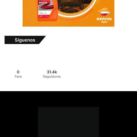
Síguenos
0
31.4k
Fans
Seguidores