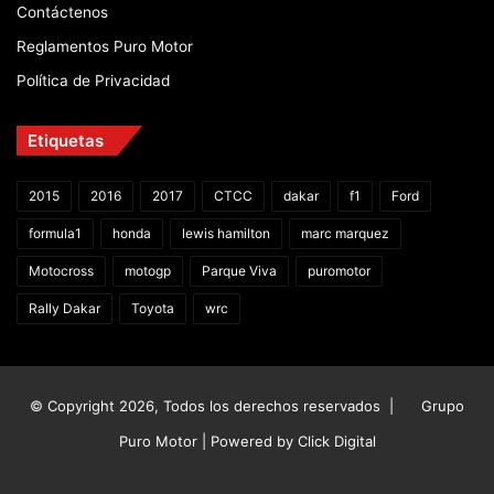
Contáctenos
Reglamentos Puro Motor
Política de Privacidad
Etiquetas
2015
2016
2017
CTCC
dakar
f1
Ford
formula1
honda
lewis hamilton
marc marquez
Motocross
motogp
Parque Viva
puromotor
Rally Dakar
Toyota
wrc
© Copyright 2026, Todos los derechos reservados |
Grupo
Puro Motor | Powered by
Click Digital