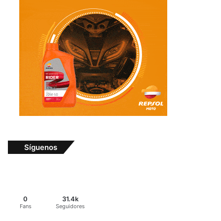
Síguenos
0
31.4k
Fans
Seguidores