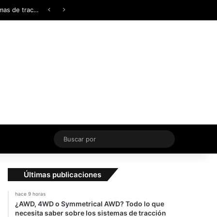
Facebook
X
YouTube
Instagram
TikTok
Acceso
Switch skin
¿AWD, 4WD o Symmetrical AWD? Todo lo que necesita saber sobre los sistemas de tracción integral
Buscar
por
Últimas publicaciones
hace 9 horas
¿AWD, 4WD o Symmetrical AWD? Todo lo que
necesita saber sobre los sistemas de tracción