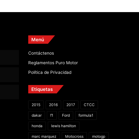
Menú
Contáctenos
Reglamentos Puro Motor
Política de Privacidad
Etiquetas
2015
2016
2017
CTCC
dakar
f1
Ford
formula1
honda
lewis hamilton
marc marquez
Motocross
motogp