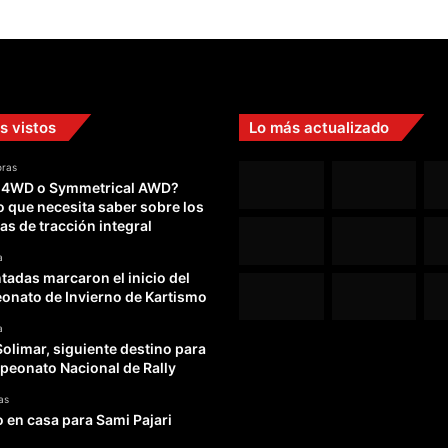
s vistos
Lo más actualizado
oras
 4WD o Symmetrical AWD?
o que necesita saber sobre los
as de tracción integral
a
adas marcaron el inicio del
nato de Invierno de Kartismo
a
Solimar, siguiente destino para
peonato Nacional de Rally
as
o en casa para Sami Pajari