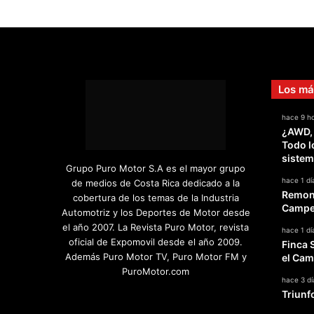
Los má
hace 9 h
¿AWD,
Todo l
sistem
Grupo Puro Motor S.A es el mayor grupo
hace 1 dí
de medios de Costa Rica dedicado a la
Remont
cobertura de los temas de la Industria
Campeo
Automotriz y los Deportes de Motor desde
el año 2007. La Revista Puro Motor, revista
hace 1 dí
oficial de Expomovil desde el año 2009.
Finca 
Además Puro Motor TV, Puro Motor FM y
el Cam
PuroMotor.com
hace 3 dí
Triunf
Facebook
X
YouTube
Instagram
TikTok