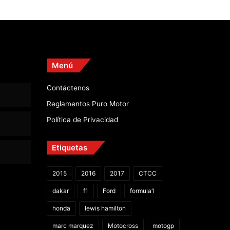
Menú
Contáctenos
Reglamentos Puro Motor
Política de Privacidad
Etiquetas
2015
2016
2017
CTCC
dakar
f1
Ford
formula1
honda
lewis hamilton
marc marquez
Motocross
motogp