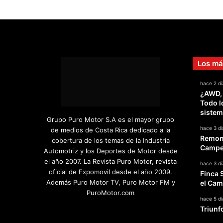
Los má
hace 2 dí
¿AWD,
Todo l
sistem
Grupo Puro Motor S.A es el mayor grupo
hace 3 dí
de medios de Costa Rica dedicado a la
Remont
cobertura de los temas de la Industria
Campeo
Automotriz y los Deportes de Motor desde
el año 2007. La Revista Puro Motor, revista
hace 3 dí
oficial de Expomovil desde el año 2009.
Finca 
Además Puro Motor TV, Puro Motor FM y
el Cam
PuroMotor.com
hace 5 dí
Triunf
Facebook
X
YouTube
Instagram
TikTok