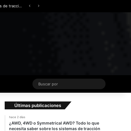
Facebook
X
YouTube
Instagram
TikTok
Acceso
Switch skin
¿AWD, 4WD o Symmetrical AWD? Todo lo que necesita saber sobre los sistemas de tracción integral
Buscar
por
Últimas publicaciones
hace 2 días
¿AWD, 4WD o Symmetrical AWD? Todo lo que
necesita saber sobre los sistemas de tracción