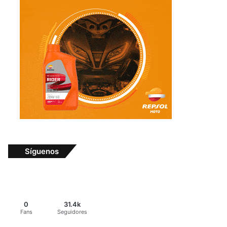
Síguenos
0
31.4k
Fans
Seguidores