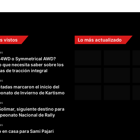
s vistos
Lo más actualizado
as
 4WD o Symmetrical AWD?
o que necesita saber sobre los
as de tracción integral
as
adas marcaron el inicio del
nato de Invierno de Kartismo
as
Solimar, siguiente destino para
peonato Nacional de Rally
as
o en casa para Sami Pajari