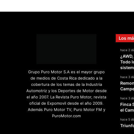
Los má
hace 2 dí
¿AWD,
Todo l
sistem
Grupo Puro Motor S.A es el mayor grupo
hace 3 dí
de medios de Costa Rica dedicado a la
Remont
cobertura de los temas de la Industria
Campeo
Automotriz y los Deportes de Motor desde
el año 2007. La Revista Puro Motor, revista
hace 3 dí
oficial de Expomovil desde el año 2009.
Finca 
Además Puro Motor TV, Puro Motor FM y
el Cam
PuroMotor.com
hace 5 dí
Triunf
Facebook
X
YouTube
Instagram
TikTok