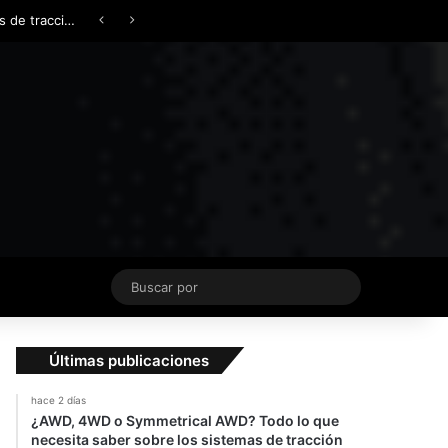
Facebook
X
YouTube
Instagram
TikTok
Acceso
Switch skin
¿AWD, 4WD o Symmetrical AWD? Todo lo que necesita saber sobre los sistemas de tracción integral
Buscar
por
Últimas publicaciones
hace 2 días
¿AWD, 4WD o Symmetrical AWD? Todo lo que
necesita saber sobre los sistemas de tracción