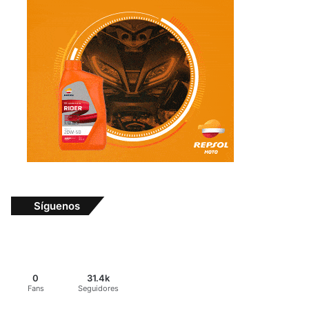
Síguenos
0
31.4k
Fans
Seguidores