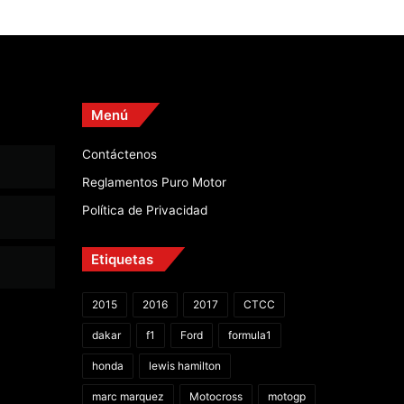
Menú
Contáctenos
Reglamentos Puro Motor
Política de Privacidad
Etiquetas
2015
2016
2017
CTCC
dakar
f1
Ford
formula1
honda
lewis hamilton
marc marquez
Motocross
motogp