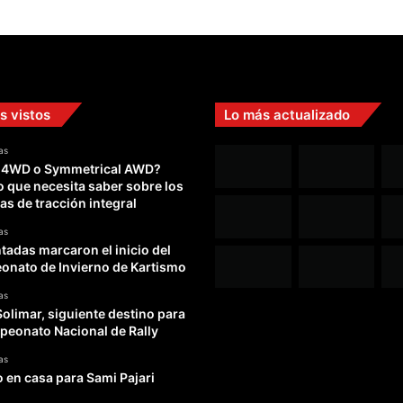
s vistos
Lo más actualizado
as
 4WD o Symmetrical AWD?
o que necesita saber sobre los
as de tracción integral
as
adas marcaron el inicio del
nato de Invierno de Kartismo
as
Solimar, siguiente destino para
peonato Nacional de Rally
as
o en casa para Sami Pajari