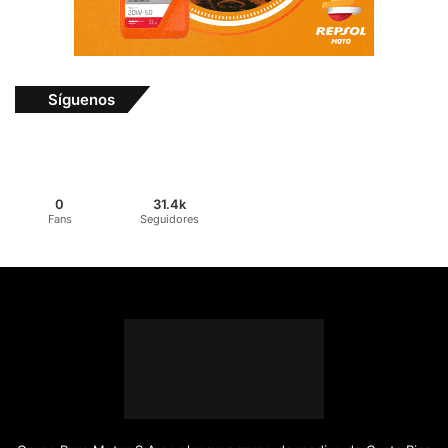
Síguenos
0
31.4k
Fans
Seguidores