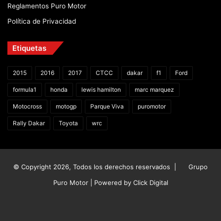
Reglamentos Puro Motor
Política de Privacidad
Etiquetas
2015
2016
2017
CTCC
dakar
f1
Ford
formula1
honda
lewis hamilton
marc marquez
Motocross
motogp
Parque Viva
puromotor
Rally Dakar
Toyota
wrc
© Copyright 2026, Todos los derechos reservados |
Grupo
Puro Motor | Powered by
Click Digital
Facebook
X
YouTube
Instagram
TikTok