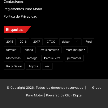
Contáctenos
Reglamentos Puro Motor
Política de Privacidad
Etiquetas
2015
2016
2017
CTCC
dakar
f1
Ford
formula1
honda
lewis hamilton
marc marquez
Motocross
motogp
Parque Viva
puromotor
Rally Dakar
Toyota
wrc
© Copyright 2026, Todos los derechos reservados |
Grupo
Puro Motor | Powered by
Click Digital
Facebook
X
YouTube
Instagram
TikTok