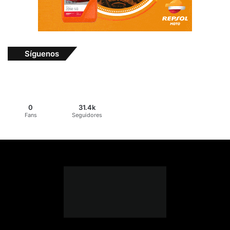
Síguenos
0
31.4k
Fans
Seguidores