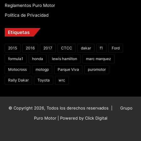
Reglamentos Puro Motor
Política de Privacidad
Etiquetas
2015
2016
2017
CTCC
dakar
f1
Ford
formula1
honda
lewis hamilton
marc marquez
Motocross
motogp
Parque Viva
puromotor
Rally Dakar
Toyota
wrc
© Copyright 2026, Todos los derechos reservados |
Grupo
Puro Motor | Powered by
Click Digital
Facebook
X
YouTube
Instagram
TikTok