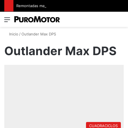
Remontadas marcaron el inicio del Campeonato de Invierno de Kartismo
Menú
Switch
B
Inicio
/
Outlander Max DPS
Outlander Max DPS
CUADRACICLOS