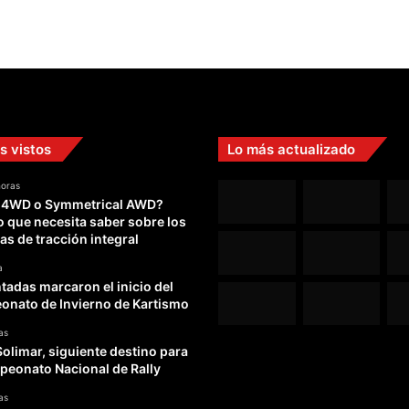
s vistos
Lo más actualizado
horas
 4WD o Symmetrical AWD?
o que necesita saber sobre los
as de tracción integral
a
adas marcaron el inicio del
nato de Invierno de Kartismo
as
Solimar, siguiente destino para
peonato Nacional de Rally
as