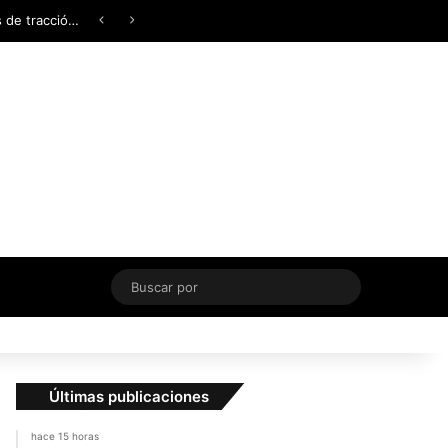
Facebook
X
YouTube
Instagram
TikTok
Acceso
Switch skin
¿AWD, 4WD o Symmetrical AWD? Todo lo que necesita saber sobre los sistemas de tracción integral
Buscar
por
Últimas publicaciones
hace 15 horas