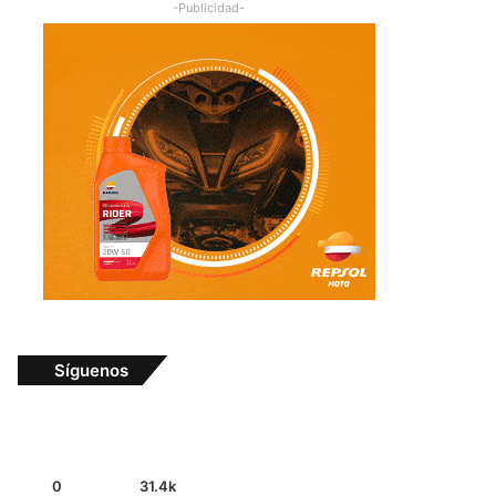
-Publicidad-
Síguenos
0
31.4k