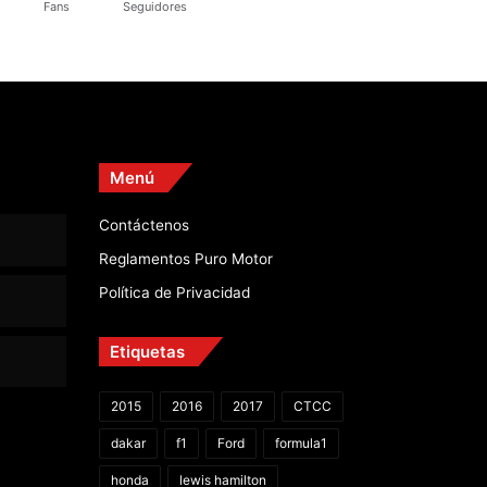
Fans
Seguidores
Menú
Contáctenos
Reglamentos Puro Motor
Política de Privacidad
Etiquetas
2015
2016
2017
CTCC
dakar
f1
Ford
formula1
honda
lewis hamilton