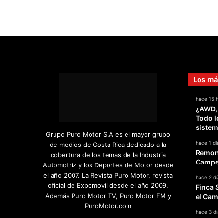
Los má
hace 15 
¿AWD,
Todo l
sistem
Grupo Puro Motor S.A es el mayor grupo
hace 1 dí
de medios de Costa Rica dedicado a la
Remont
cobertura de los temas de la Industria
Campeo
Automotriz y los Deportes de Motor desde
el año 2007. La Revista Puro Motor, revista
hace 2 dí
oficial de Expomovil desde el año 2009.
Finca 
Además Puro Motor TV, Puro Motor FM y
el Cam
PuroMotor.com
hace 3 dí