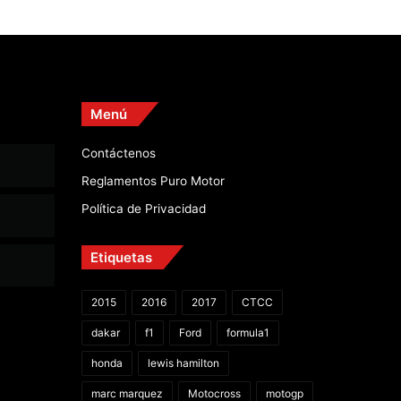
Menú
Contáctenos
Reglamentos Puro Motor
Política de Privacidad
Etiquetas
2015
2016
2017
CTCC
dakar
f1
Ford
formula1
honda
lewis hamilton
marc marquez
Motocross
motogp