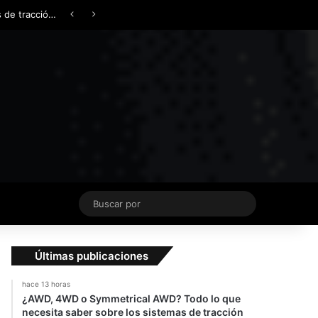
Facebook
X
YouTube
Instagram
TikTok
Acceso
Switch skin
¿AWD, 4WD o Symmetrical AWD? Todo lo que necesita saber sobre los sistemas de tracción integral
Buscar
por
Últimas publicaciones
hace 13 horas
¿AWD, 4WD o Symmetrical AWD? Todo lo que
necesita saber sobre los sistemas de tracción