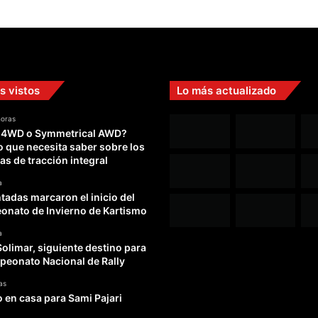
s vistos
Lo más actualizado
horas
 4WD o Symmetrical AWD?
o que necesita saber sobre los
as de tracción integral
a
adas marcaron el inicio del
nato de Invierno de Kartismo
a
Solimar, siguiente destino para
peonato Nacional de Rally
as
o en casa para Sami Pajari