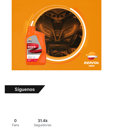
Síguenos
0
31.4k
Fans
Seguidores