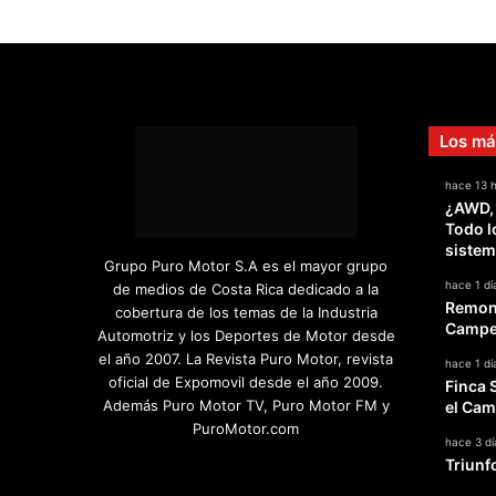
Los má
hace 13 
¿AWD,
Todo l
sistem
Grupo Puro Motor S.A es el mayor grupo
hace 1 dí
de medios de Costa Rica dedicado a la
Remont
cobertura de los temas de la Industria
Campeo
Automotriz y los Deportes de Motor desde
el año 2007. La Revista Puro Motor, revista
hace 1 dí
oficial de Expomovil desde el año 2009.
Finca 
Además Puro Motor TV, Puro Motor FM y
el Cam
PuroMotor.com
hace 3 dí
Triunf
Facebook
X
YouTube
Instagram
TikTok