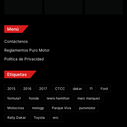
Menú
Contáctenos
Reglamentos Puro Motor
Política de Privacidad
Etiquetas
2015
2016
2017
CTCC
dakar
f1
Ford
formula1
honda
lewis hamilton
marc marquez
Motocross
motogp
Parque Viva
puromotor
Rally Dakar
Toyota
wrc