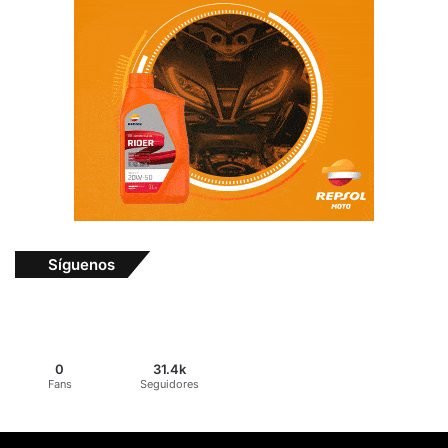
Síguenos
0
31.4k
Fans
Seguidores