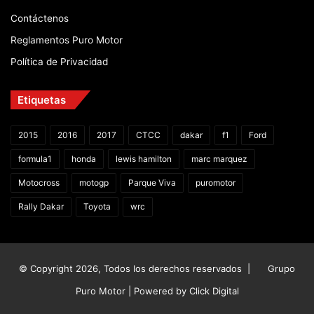
Contáctenos
Reglamentos Puro Motor
Política de Privacidad
Etiquetas
2015
2016
2017
CTCC
dakar
f1
Ford
formula1
honda
lewis hamilton
marc marquez
Motocross
motogp
Parque Viva
puromotor
Rally Dakar
Toyota
wrc
© Copyright 2026, Todos los derechos reservados |
Grupo
Puro Motor | Powered by
Click Digital