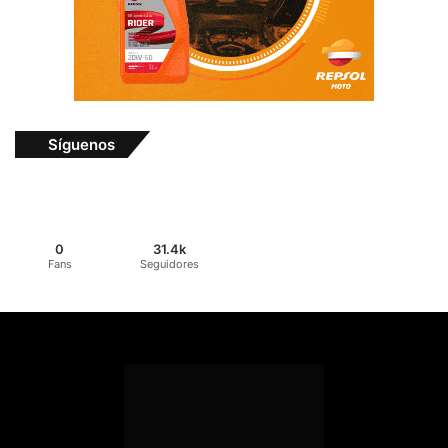
Síguenos
0
31.4k
Fans
Seguidores