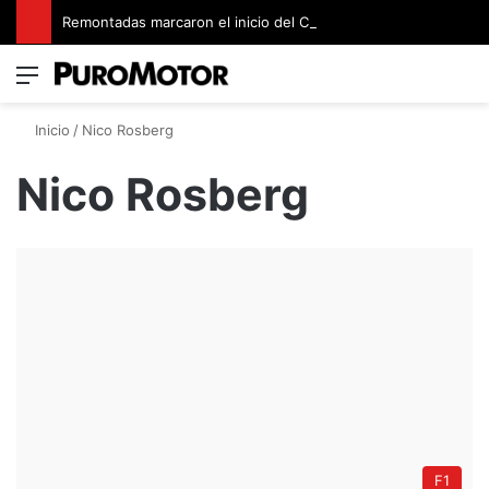
Remontadas marcaron el inicio del Campeonato de Invierno de Kartismo
Menú
Switch
B
Inicio
/
Nico Rosberg
Nico Rosberg
F1