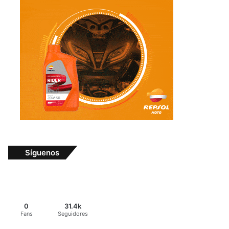
Síguenos
0
31.4k
Fans
Seguidores