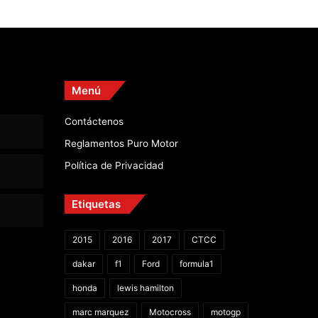
Menú
Contáctenos
Reglamentos Puro Motor
Política de Privacidad
Etiquetas
2015
2016
2017
CTCC
dakar
f1
Ford
formula1
honda
lewis hamilton
marc marquez
Motocross
motogp