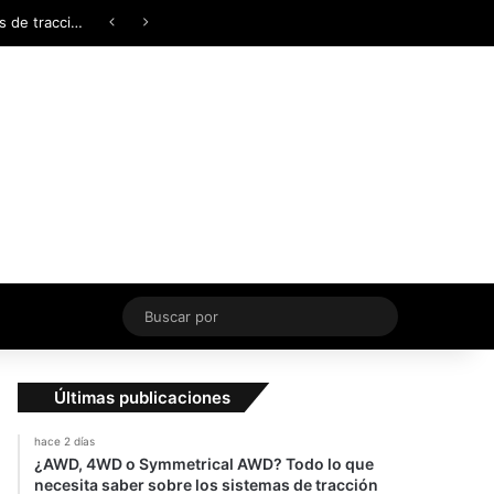
Facebook
X
YouTube
Instagram
TikTok
Acceso
Switch skin
¿AWD, 4WD o Symmetrical AWD? Todo lo que necesita saber sobre los sistemas de tracción integral
Buscar
por
Últimas publicaciones
hace 2 días
¿AWD, 4WD o Symmetrical AWD? Todo lo que
necesita saber sobre los sistemas de tracción