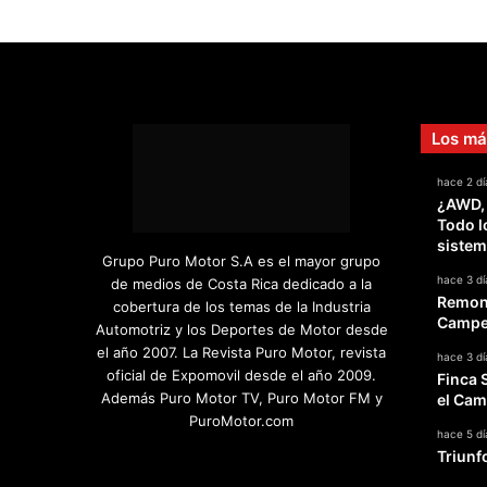
Los má
hace 2 dí
¿AWD,
Todo l
sistem
Grupo Puro Motor S.A es el mayor grupo
hace 3 dí
de medios de Costa Rica dedicado a la
Remont
cobertura de los temas de la Industria
Campeo
Automotriz y los Deportes de Motor desde
el año 2007. La Revista Puro Motor, revista
hace 3 dí
oficial de Expomovil desde el año 2009.
Finca 
Además Puro Motor TV, Puro Motor FM y
el Cam
PuroMotor.com
hace 5 dí
Triunf
Facebook
X
YouTube
Instagram
TikTok