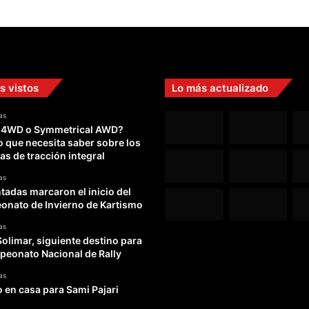
s vistos
Lo más actualizado
as
 4WD o Symmetrical AWD?
o que necesita saber sobre los
as de tracción integral
as
adas marcaron el inicio del
nato de Invierno de Kartismo
as
Solimar, siguiente destino para
peonato Nacional de Rally
as
o en casa para Sami Pajari