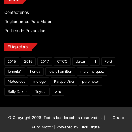
Contáctenos
Reglamentos Puro Motor
Política de Privacidad
Etiquetas
2015
2016
2017
CTCC
dakar
f1
Ford
formula1
honda
lewis hamilton
marc marquez
Motocross
motogp
Parque Viva
puromotor
Rally Dakar
Toyota
wrc
© Copyright 2026, Todos los derechos reservados |
Grupo
Puro Motor | Powered by
Click Digital