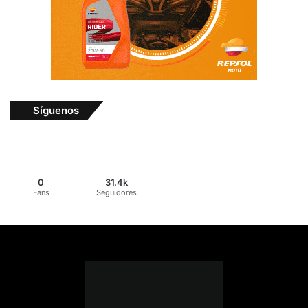
Síguenos
0
31.4k
Fans
Seguidores