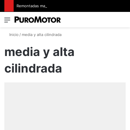
Remontadas marcaron el inicio del Campeonato de Invierno de Kartismo
Menú
Switch
B
Inicio
/
media y alta cilindrada
media y alta
cilindrada