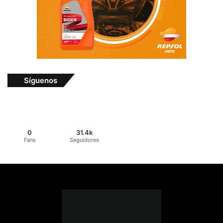
Síguenos
0
31.4k
Fans
Seguidores