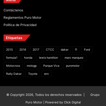
Contáctenos
Reglamentos Puro Motor
Política de Privacidad
Etiquetas
2015
2016
2017
CTCC
dakar
f1
Ford
formula1
honda
lewis hamilton
marc marquez
Motocross
motogp
Parque Viva
puromotor
Rally Dakar
Toyota
wrc
© Copyright 2026, Todos los derechos reservados |
Grupo
Puro Motor | Powered by
Click Digital