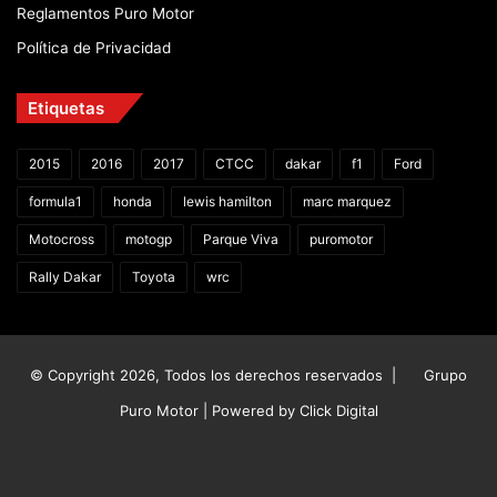
Reglamentos Puro Motor
Política de Privacidad
Etiquetas
2015
2016
2017
CTCC
dakar
f1
Ford
formula1
honda
lewis hamilton
marc marquez
Motocross
motogp
Parque Viva
puromotor
Rally Dakar
Toyota
wrc
© Copyright 2026, Todos los derechos reservados |
Grupo
Puro Motor | Powered by
Click Digital
Facebook
X
YouTube
Instagram
TikTok