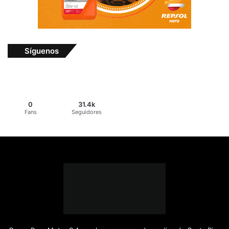
Síguenos
0
31.4k
Fans
Seguidores