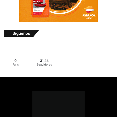
Síguenos
0
31.4k
Fans
Seguidores