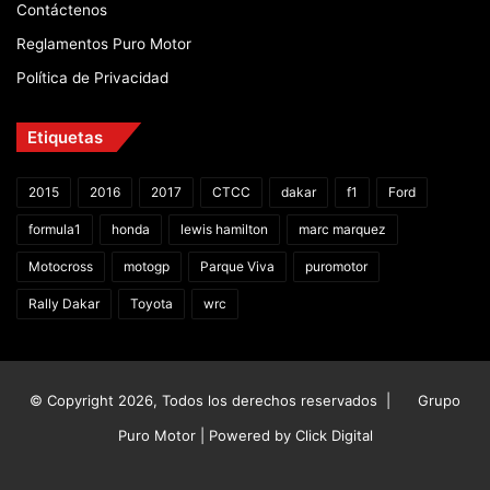
Contáctenos
Reglamentos Puro Motor
Política de Privacidad
Etiquetas
2015
2016
2017
CTCC
dakar
f1
Ford
formula1
honda
lewis hamilton
marc marquez
Motocross
motogp
Parque Viva
puromotor
Rally Dakar
Toyota
wrc
© Copyright 2026, Todos los derechos reservados |
Grupo
Puro Motor | Powered by
Click Digital
Facebook
X
YouTube
Instagram
TikTok