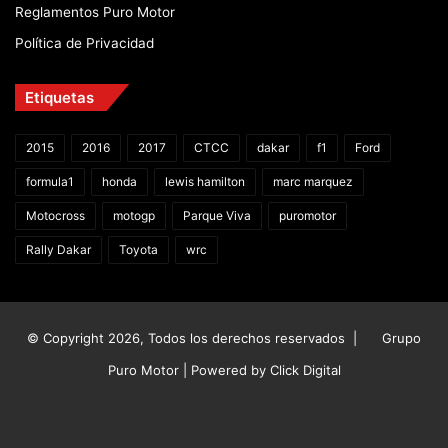
Reglamentos Puro Motor
Política de Privacidad
Etiquetas
2015
2016
2017
CTCC
dakar
f1
Ford
formula1
honda
lewis hamilton
marc marquez
Motocross
motogp
Parque Viva
puromotor
Rally Dakar
Toyota
wrc
© Copyright 2026, Todos los derechos reservados |
Grupo
Puro Motor | Powered by
Click Digital
Facebook
X
YouTube
Instagram
TikTok