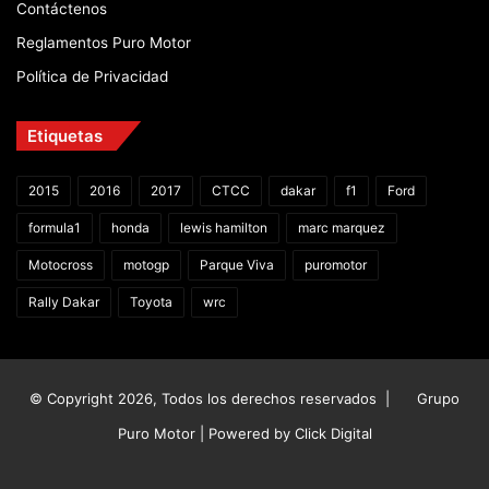
Contáctenos
Reglamentos Puro Motor
Política de Privacidad
Etiquetas
2015
2016
2017
CTCC
dakar
f1
Ford
formula1
honda
lewis hamilton
marc marquez
Motocross
motogp
Parque Viva
puromotor
Rally Dakar
Toyota
wrc
© Copyright 2026, Todos los derechos reservados |
Grupo
Puro Motor | Powered by
Click Digital
Facebook
X
YouTube
Instagram
TikTok