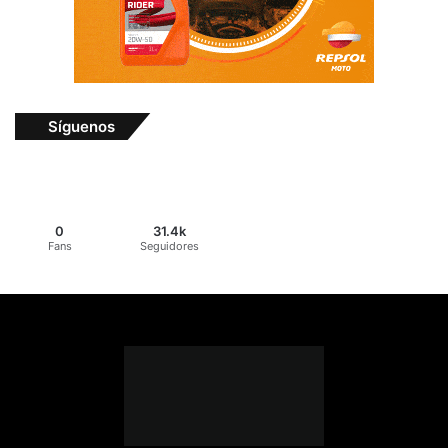
Síguenos
0
31.4k
Fans
Seguidores