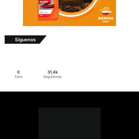
Síguenos
0
31.4k
Fans
Seguidores