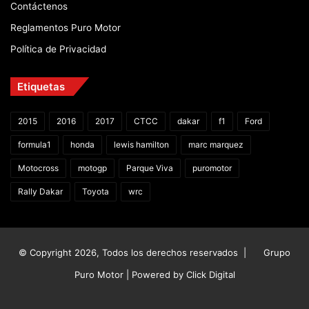
Contáctenos
Reglamentos Puro Motor
Política de Privacidad
Etiquetas
2015
2016
2017
CTCC
dakar
f1
Ford
formula1
honda
lewis hamilton
marc marquez
Motocross
motogp
Parque Viva
puromotor
Rally Dakar
Toyota
wrc
© Copyright 2026, Todos los derechos reservados |
Grupo
Puro Motor | Powered by
Click Digital
Facebook
X
YouTube
Instagram
TikTok